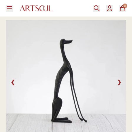
0
❮
❯