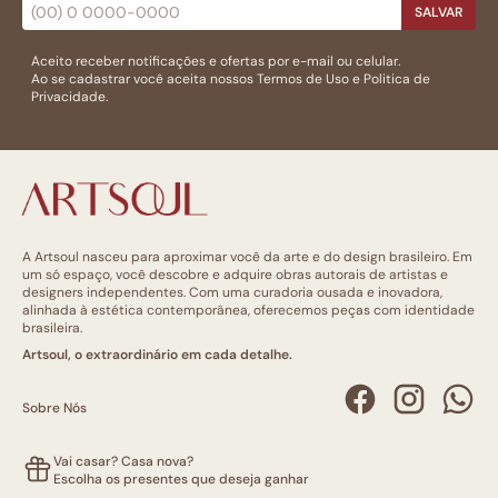
SALVAR
Aceito receber notificações e ofertas por e-mail ou celular.
Ao se cadastrar você aceita nossos
Termos de Uso
e
Politica de
Privacidade.
A Artsoul nasceu para aproximar você da arte e do design brasileiro. Em
um só espaço, você descobre e adquire obras autorais de artistas e
designers independentes. Com uma curadoria ousada e inovadora,
alinhada à estética contemporânea, oferecemos peças com identidade
brasileira.
Artsoul, o extraordinário em cada detalhe.
Sobre Nós
Vai casar? Casa nova?
Escolha os presentes que deseja ganhar