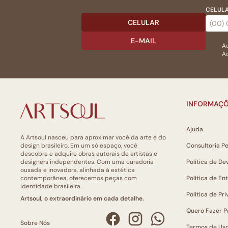
CELULA
CELULAR
E-MAIL
Ac
Ao
INFORMAÇÕ
Ajuda
A Artsoul nasceu para aproximar você da arte e do
design brasileiro. Em um só espaço, você
Consultoria P
descobre e adquire obras autorais de artistas e
designers independentes. Com uma curadoria
Política de De
ousada e inovadora, alinhada à estética
contemporânea, oferecemos peças com
Política de En
identidade brasileira.
Política de Pr
Artsoul, o extraordinário em cada detalhe.
Quero Fazer P
Sobre Nós
Termos de Us