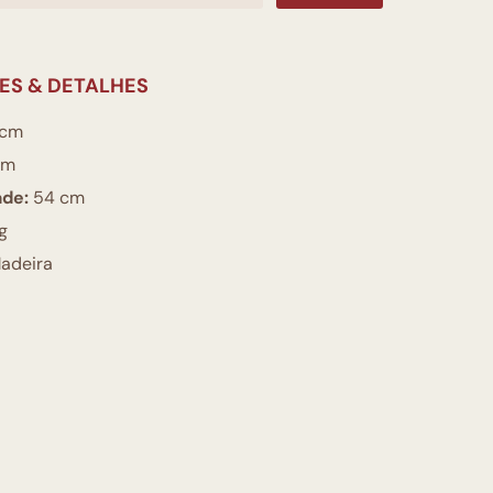
ES & DETALHES
 cm
cm
ade:
54 cm
g
adeira