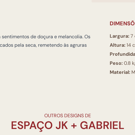
DIMENSÕ
Largura:
7
ca sentimentos de doçura e melancolia. Os
cados pela seca, remetendo às agruras
Altura:
14 
Profundid
Peso:
0.8 k
Material:
M
OUTROS DESIGNS DE