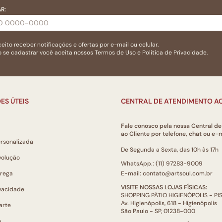
R:
eito receber notificações e ofertas por e-mail ou celular.
 se cadastrar você aceita nossos
Termos de Uso
e
Politica de Privacidade.
ES ÚTEIS
CENTRAL DE ATENDIMENTO AO
Fale conosco pela nossa Central d
ao Cliente por telefone, chat ou e-m
ersonalizada
De Segunda a Sexta, das 10h às 17h
volução
WhatsApp.: (11) 97283-9009
trega
E-mail: contato@artsoul.com.br
VISITE NOSSAS LOJAS FÍSICAS:
ivacidade
SHOPPING PÁTIO HIGIENÓPOLIS - P
Av. Higienópolis, 618 - Higienópolis
arte
São Paulo - SP, 01238-000
o