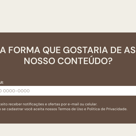
A FORMA QUE GOSTARIA DE A
NOSSO CONTEÚDO?
R:
eito receber notificações e ofertas por e-mail ou celular.
 se cadastrar você aceita nossos
Termos de Uso
e
Politica de Privacidade.