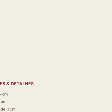
ES & DETALHES
5 cm
 cm
ade:
1 cm