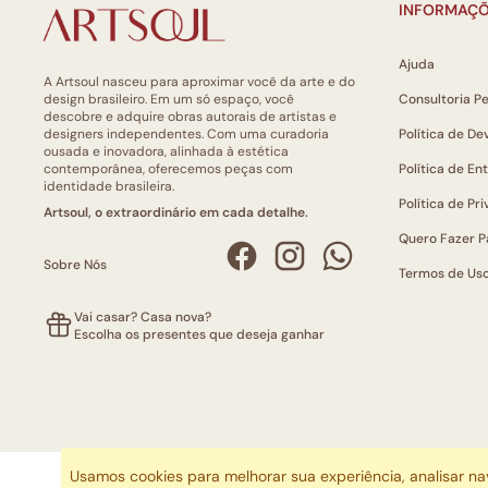
INFORMAÇÕ
Ajuda
A Artsoul nasceu para aproximar você da arte e do
design brasileiro. Em um só espaço, você
Consultoria P
descobre e adquire obras autorais de artistas e
designers independentes. Com uma curadoria
Política de De
ousada e inovadora, alinhada à estética
contemporânea, oferecemos peças com
Política de En
identidade brasileira.
Política de Pr
Artsoul, o extraordinário em cada detalhe.
Quero Fazer P
Sobre Nós
Termos de Us
Vai casar? Casa nova?
Escolha os presentes que deseja ganhar
Usamos cookies para melhorar sua experiência, analisar n