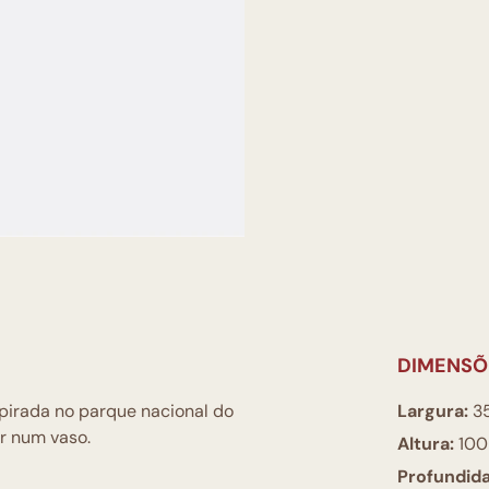
DIMENSÕ
spirada no parque nacional do
Largura:
3
ar num vaso.
Altura:
100
Profundid