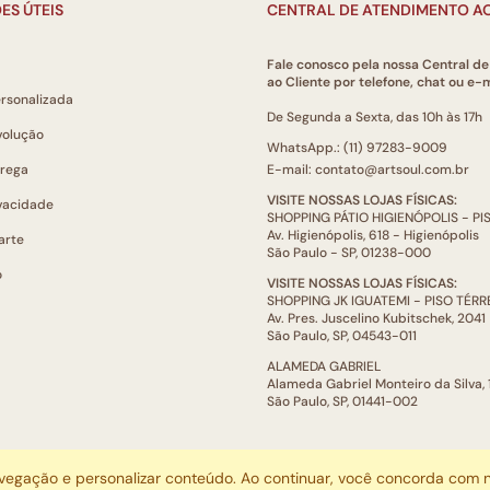
ES ÚTEIS
CENTRAL DE ATENDIMENTO AO
Fale conosco pela nossa Central d
ao Cliente por telefone, chat ou e-m
ersonalizada
De Segunda a Sexta, das 10h às 17h
volução
WhatsApp.: (11) 97283-9009
trega
E-mail: contato@artsoul.com.br
VISITE NOSSAS LOJAS FÍSICAS:
ivacidade
SHOPPING PÁTIO HIGIENÓPOLIS - P
Av. Higienópolis, 618 - Higienópolis
arte
São Paulo - SP, 01238-000
o
VISITE NOSSAS LOJAS FÍSICAS:
SHOPPING JK IGUATEMI - PISO TÉR
Av. Pres. Juscelino Kubitschek, 2041
São Paulo, SP, 04543-011
ALAMEDA GABRIEL
Alameda Gabriel Monteiro da Silva,
São Paulo, SP, 01441-002
ARTSOUL COMUNICAÇÃO DIGITAL LTDA | CNPJ: 29.752.781/0001-52
avegação e personalizar conteúdo. Ao continuar, você concorda com