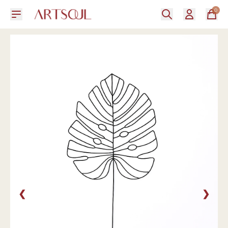
0
❮
❯