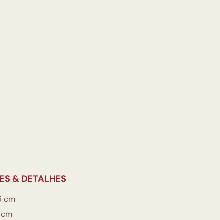
ES & DETALHES
5 cm
 cm