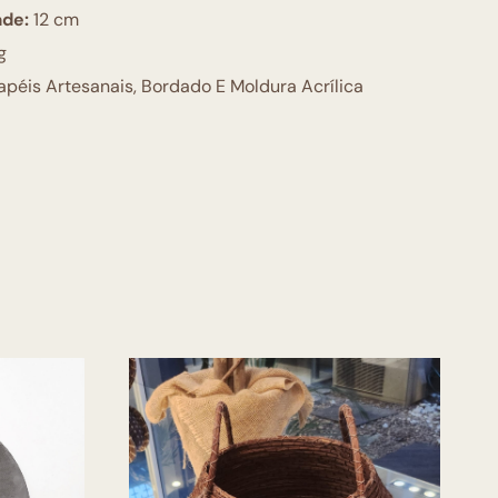
ade:
12 cm
g
péis Artesanais, Bordado E Moldura Acrílica