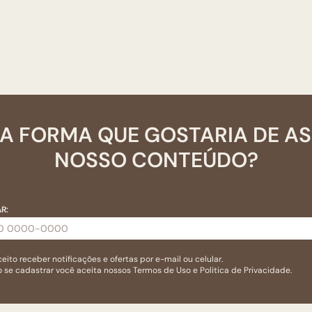
A FORMA QUE GOSTARIA DE A
NOSSO CONTEÚDO?
R:
eito receber notificações e ofertas por e-mail ou celular.
 se cadastrar você aceita nossos
Termos de Uso
e
Politica de Privacidade.