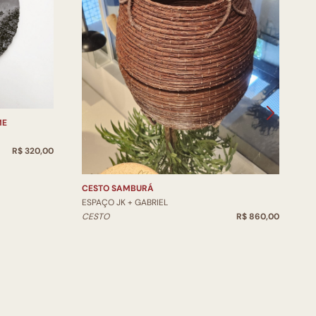
ME
V
E
R$ 320,00
V
CESTO SAMBURÁ
ESPAÇO JK + GABRIEL
CESTO
R$ 860,00