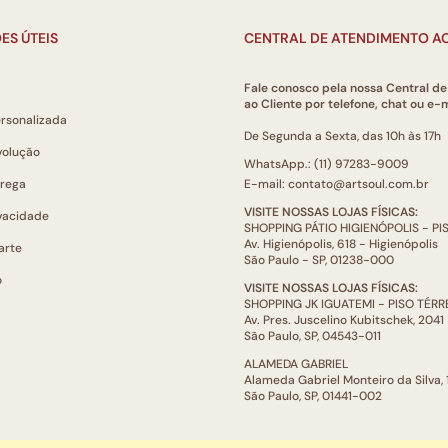
ES ÚTEIS
CENTRAL DE ATENDIMENTO AO
Fale conosco pela nossa Central d
ao Cliente por telefone, chat ou e-m
ersonalizada
De Segunda a Sexta, das 10h às 17h
volução
WhatsApp.: (11) 97283-9009
trega
E-mail: contato@artsoul.com.br
VISITE NOSSAS LOJAS FÍSICAS:
ivacidade
SHOPPING PÁTIO HIGIENÓPOLIS - P
Av. Higienópolis, 618 - Higienópolis
arte
São Paulo - SP, 01238-000
o
VISITE NOSSAS LOJAS FÍSICAS:
SHOPPING JK IGUATEMI - PISO TÉR
Av. Pres. Juscelino Kubitschek, 2041
São Paulo, SP, 04543-011
ALAMEDA GABRIEL
Alameda Gabriel Monteiro da Silva,
São Paulo, SP, 01441-002