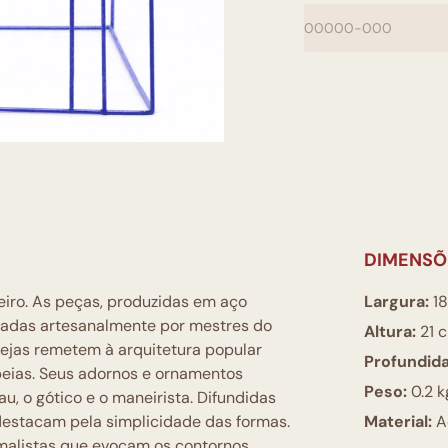
DIMENSÕ
leiro. As peças, produzidas em aço
Largura:
18
onadas artesanalmente por mestres do
Altura:
21 
rejas remetem à arquitetura popular
Profundid
peias. Seus adornos e ornamentos
Peso:
0.2 k
u, o gótico e o maneirista. Difundidas
destacam pela simplicidade das formas.
Material:
Aç
imalistas que evocam os contornos