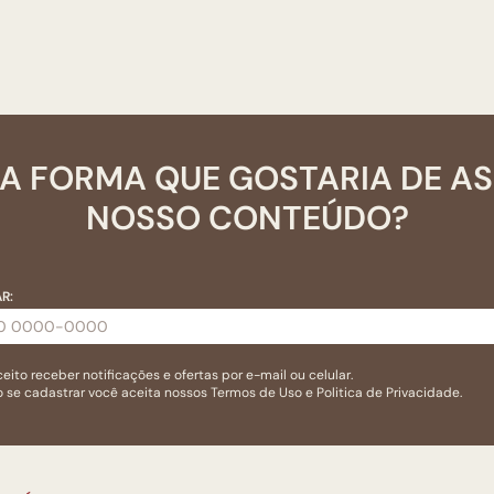
A FORMA QUE GOSTARIA DE A
NOSSO CONTEÚDO?
R:
eito receber notificações e ofertas por e-mail ou celular.
 se cadastrar você aceita nossos
Termos de Uso
e
Politica de Privacidade.