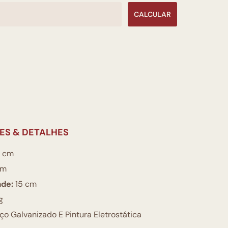
CALCULAR
ES & DETALHES
 cm
cm
ade:
15 cm
g
o Galvanizado E Pintura Eletrostática