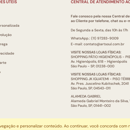
ES ÚTEIS
CENTRAL DE ATENDIMENTO AO
Fale conosco pela nossa Central d
ao Cliente por telefone, chat ou e-m
ersonalizada
De Segunda a Sexta, das 10h às 17h
volução
WhatsApp.: (11) 97283-9009
trega
E-mail: contato@artsoul.com.br
VISITE NOSSAS LOJAS FÍSICAS:
ivacidade
SHOPPING PÁTIO HIGIENÓPOLIS - P
Av. Higienópolis, 618 - Higienópolis
arte
São Paulo - SP, 01238-000
o
VISITE NOSSAS LOJAS FÍSICAS:
SHOPPING JK IGUATEMI - PISO TÉR
Av. Pres. Juscelino Kubitschek, 2041
São Paulo, SP, 04543-011
ALAMEDA GABRIEL
Alameda Gabriel Monteiro da Silva,
São Paulo, SP, 01441-002
ARTSOUL COMUNICAÇÃO DIGITAL LTDA | CNPJ: 29.752.781/0001-52
avegação e personalizar conteúdo. Ao continuar, você concorda com