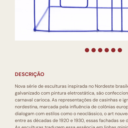
DESCRIÇÃO
Nova série de esculturas inspirada no Nordeste brasi
galvanizado com pintura eletrostática, são confecci
carnaval carioca. As representações de casinhas e ig
nordestina, marcada pela influência de colônias euro
dialogam com estilos como o neoclássico, o art nouvea
entre as décadas de 1920 e 1930, essas fachadas se 
As esculturas traduzem essa essência em linhas min