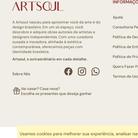
INFORMAÇÕ
Ajuda
A Artsoul nasceu para aproximar você da arte e do
design brasileiro. Em um só espaço, você
Consultoria P
descobre e adquire obras autorais de artistas e
designers independentes. Com uma curadoria
Política de De
ousada e inovadora, alinhada à estética
contemporânea, oferecemos peças com
Política de En
identidade brasileira.
Política de Pr
Artsoul, o extraordinário em cada detalhe.
Quero Fazer P
Sobre Nós
Termos de Us
Vai casar? Casa nova?
Escolha os presentes que deseja ganhar
Usamos cookies para melhorar sua experiência, analisar n