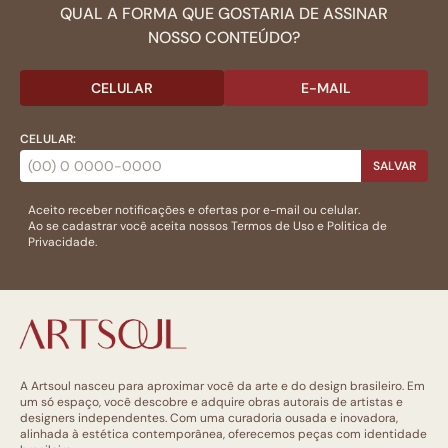
QUAL A FORMA QUE GOSTARIA DE ASSINAR
NOSSO CONTEÚDO?
CELULAR
E-MAIL
CELULAR:
SALVAR
Aceito receber notificações e ofertas por e-mail ou celular.
Ao se cadastrar você aceita nossos
Termos de Uso
e
Politica de
Privacidade.
A Artsoul nasceu para aproximar você da arte e do design brasileiro. Em
um só espaço, você descobre e adquire obras autorais de artistas e
designers independentes. Com uma curadoria ousada e inovadora,
alinhada à estética contemporânea, oferecemos peças com identidade