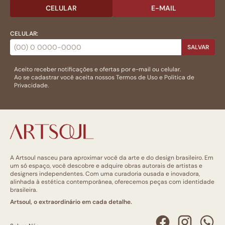
CELULAR
E-MAIL
CELULAR:
SALVAR
Aceito receber notificações e ofertas por e-mail ou celular.
Ao se cadastrar você aceita nossos
Termos de Uso
e
Politica de
Privacidade.
A Artsoul nasceu para aproximar você da arte e do design brasileiro. Em
um só espaço, você descobre e adquire obras autorais de artistas e
designers independentes. Com uma curadoria ousada e inovadora,
alinhada à estética contemporânea, oferecemos peças com identidade
brasileira.
Artsoul, o extraordinário em cada detalhe.