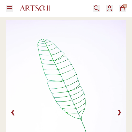
0
❮
❯