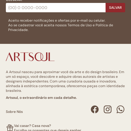
SALVAR
Aceito receber notificações e ofertas por e-mail ou celular.
Ao se cadastrar você aceita nossos
Termos de Uso
e
Politica de
Privacidade.
A Artsoul nasceu para aproximar você da arte e do design brasileiro. Em
um só espaço, você descobre e adquire obras autorais de artistas e
designers independentes. Com uma curadoria ousada e inovadora,
alinhada à estética contemporânea, oferecemos peças com identidade
brasileira.
Artsoul, o extraordinário em cada detalhe.
Sobre Nós
Vai casar? Casa nova?
Escolha os presentes que deseja ganhar