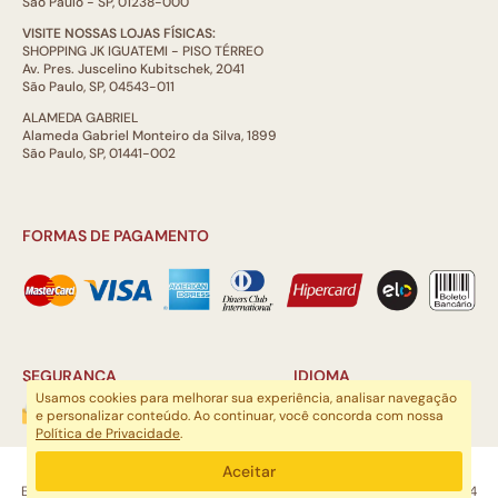
São Paulo - SP, 01238-000
VISITE NOSSAS LOJAS FÍSICAS:
SHOPPING JK IGUATEMI - PISO TÉRREO
Av. Pres. Juscelino Kubitschek, 2041
São Paulo, SP, 04543-011
ALAMEDA GABRIEL
Alameda Gabriel Monteiro da Silva, 1899
São Paulo, SP, 01441-002
FORMAS DE PAGAMENTO
SEGURANÇA
IDIOMA
Usamos cookies para melhorar sua experiência, analisar navegação
e personalizar conteúdo. Ao continuar, você concorda com nossa
Política de Privacidade
.
ARTSOUL COMUNICAÇÃO DIGITAL LTDA | CNPJ: 29.752.781/0001-52
Aceitar
Escritório: Rua Quatá, 845 - Sala 2, Vila Olímpia, São Paulo, SP, 04546-044