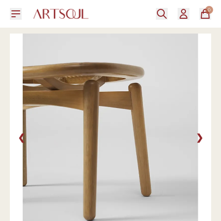
0
❮
❯