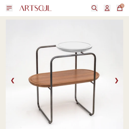
0
❮
❯