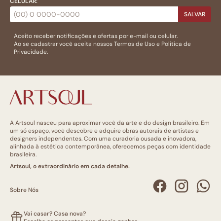
CELULAR:
SALVAR
Aceito receber notificações e ofertas por e-mail ou celular.
Ao se cadastrar você aceita nossos
Termos de Uso
e
Politica de
Privacidade.
A Artsoul nasceu para aproximar você da arte e do design brasileiro. Em
um só espaço, você descobre e adquire obras autorais de artistas e
designers independentes. Com uma curadoria ousada e inovadora,
alinhada à estética contemporânea, oferecemos peças com identidade
brasileira.
Artsoul, o extraordinário em cada detalhe.
Sobre Nós
Vai casar? Casa nova?