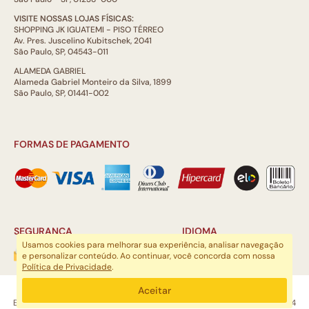
VISITE NOSSAS LOJAS FÍSICAS:
SHOPPING JK IGUATEMI - PISO TÉRREO
Av. Pres. Juscelino Kubitschek, 2041
São Paulo, SP, 04543-011
ALAMEDA GABRIEL
Alameda Gabriel Monteiro da Silva, 1899
São Paulo, SP, 01441-002
FORMAS DE PAGAMENTO
SEGURANÇA
IDIOMA
Usamos cookies para melhorar sua experiência, analisar navegação
e personalizar conteúdo. Ao continuar, você concorda com nossa
Política de Privacidade
.
ARTSOUL COMUNICAÇÃO DIGITAL LTDA | CNPJ: 29.752.781/0001-52
Aceitar
Escritório: Rua Quatá, 845 - Sala 2, Vila Olímpia, São Paulo, SP, 04546-044