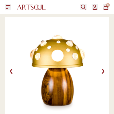
0
❮
❯