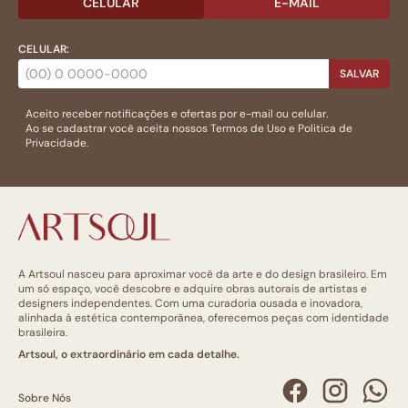
CELULAR
E-MAIL
CELULAR:
SALVAR
Aceito receber notificações e ofertas por e-mail ou celular.
Ao se cadastrar você aceita nossos
Termos de Uso
e
Politica de
Privacidade.
A Artsoul nasceu para aproximar você da arte e do design brasileiro. Em
um só espaço, você descobre e adquire obras autorais de artistas e
designers independentes. Com uma curadoria ousada e inovadora,
alinhada à estética contemporânea, oferecemos peças com identidade
brasileira.
Artsoul, o extraordinário em cada detalhe.
Sobre Nós