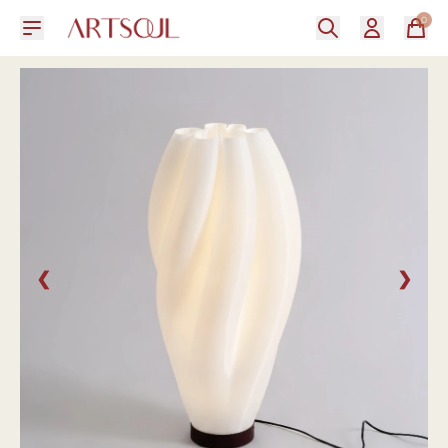
0
❮
❯