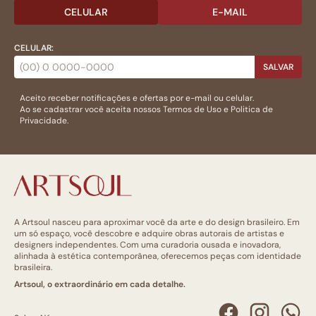
CELULAR
E-MAIL
CELULAR:
SALVAR
Aceito receber notificações e ofertas por e-mail ou celular.
Ao se cadastrar você aceita nossos
Termos de Uso
e
Politica de
Privacidade.
A Artsoul nasceu para aproximar você da arte e do design brasileiro. Em
um só espaço, você descobre e adquire obras autorais de artistas e
designers independentes. Com uma curadoria ousada e inovadora,
alinhada à estética contemporânea, oferecemos peças com identidade
brasileira.
Artsoul, o extraordinário em cada detalhe.