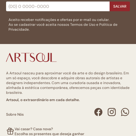
SALVAR
Aceito receber notificações e ofertas por e-mail ou celular.
Ao se cadastrar você aceita nossos
Termos de Uso
e
Politica de
Privacidade.
A Artsoul nasceu para aproximar você da arte e do design brasileiro. Em
um só espaço, você descobre e adquire obras autorais de artistas e
designers independentes. Com uma curadoria ousada e inovadora,
alinhada à estética contemporânea, oferecemos peças com identidade
brasileira.
Artsoul, o extraordinário em cada detalhe.
Sobre Nós
Vai casar? Casa nova?
Escolha os presentes que deseja ganhar