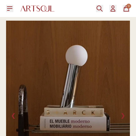
0
❮
❯