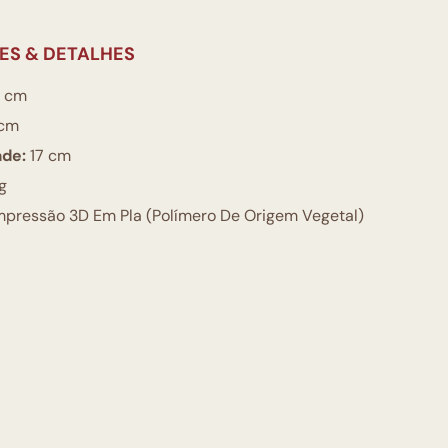
ES & DETALHES
 cm
cm
ade:
17 cm
g
pressão 3D Em Pla (Polímero De Origem Vegetal)