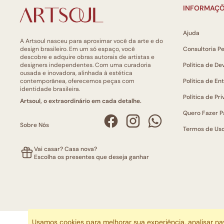
INFORMAÇÕ
Ajuda
A Artsoul nasceu para aproximar você da arte e do
design brasileiro. Em um só espaço, você
Consultoria P
descobre e adquire obras autorais de artistas e
designers independentes. Com uma curadoria
Política de De
ousada e inovadora, alinhada à estética
contemporânea, oferecemos peças com
Política de En
identidade brasileira.
Política de Pr
Artsoul, o extraordinário em cada detalhe.
Quero Fazer P
Sobre Nós
Termos de Us
Vai casar? Casa nova?
Escolha os presentes que deseja ganhar
Usamos cookies para melhorar sua experiência, analisar n