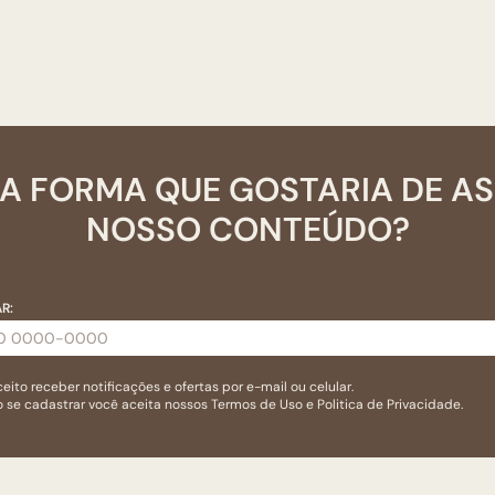
A FORMA QUE GOSTARIA DE A
NOSSO CONTEÚDO?
R:
eito receber notificações e ofertas por e-mail ou celular.
 se cadastrar você aceita nossos
Termos de Uso
e
Politica de Privacidade.