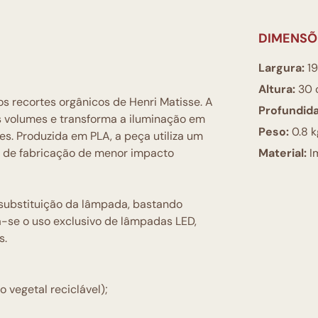
DIMENSÕ
Largura:
19
Altura:
30 
s recortes orgânicos de Henri Matisse. A
Profundid
s volumes e transforma a iluminação em
Peso:
0.8 k
. Produzida em PLA, a peça utiliza um
so de fabricação de menor impacto
Material:
Im
 substituição da lâmpada, bastando
a-se o uso exclusivo de lâmpadas LED,
s.
vegetal reciclável);