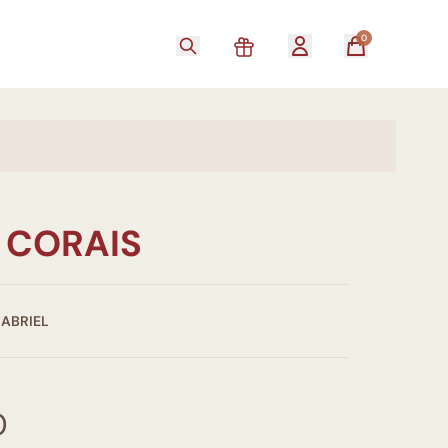
0
 CORAIS
GABRIEL
0