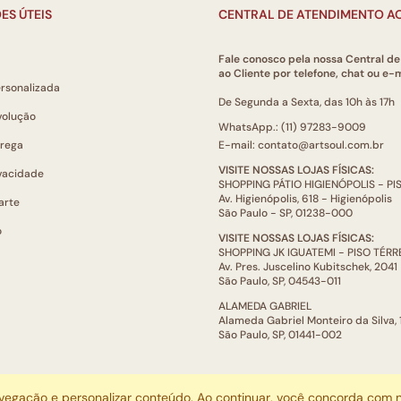
ES ÚTEIS
CENTRAL DE ATENDIMENTO AO
Fale conosco pela nossa Central d
ao Cliente por telefone, chat ou e-m
ersonalizada
De Segunda a Sexta, das 10h às 17h
volução
WhatsApp.: (11) 97283-9009
trega
E-mail: contato@artsoul.com.br
VISITE NOSSAS LOJAS FÍSICAS:
ivacidade
SHOPPING PÁTIO HIGIENÓPOLIS - P
Av. Higienópolis, 618 - Higienópolis
arte
São Paulo - SP, 01238-000
o
VISITE NOSSAS LOJAS FÍSICAS:
SHOPPING JK IGUATEMI - PISO TÉR
Av. Pres. Juscelino Kubitschek, 2041
São Paulo, SP, 04543-011
ALAMEDA GABRIEL
Alameda Gabriel Monteiro da Silva,
São Paulo, SP, 01441-002
ARTSOUL COMUNICAÇÃO DIGITAL LTDA | CNPJ: 29.752.781/0001-52
avegação e personalizar conteúdo. Ao continuar, você concorda com