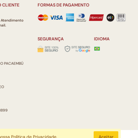
 CLIENTE
FORMAS DE PAGAMENTO
e Atendimento
ail.
SEGURANÇA
IDIOMA
ISO PACAEMBÚ
REO
 1899
 nossa
Política de Privacidade
.
Aceitar