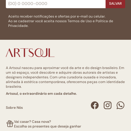
SALVAR
Aceito receber notificações e ofertas por e-mail ou celular.
Ao se cadastrar você aceita nossos
Termos de Uso
e
Politica de
Privacidade.
A Artsoul nasceu para aproximar você da arte e do design brasileiro. Em
um só espaço, você descobre e adquire obras autorais de artistas e
designers independentes. Com uma curadoria ousada e inovadora,
alinhada à estética contemporânea, oferecemos peças com identidade
brasileira.
Artsoul, o extraordinário em cada detalhe.
Sobre Nós
Vai casar? Casa nova?
Escolha os presentes que deseja ganhar