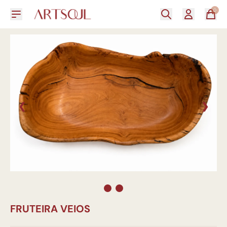
0
❮
❯
FRUTEIRA VEIOS