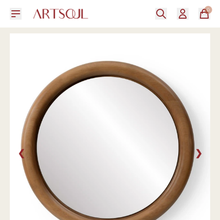
0
❮
❯