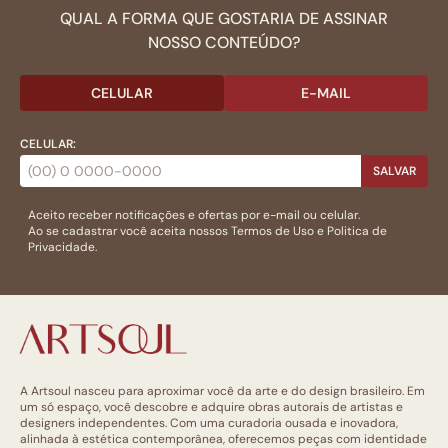
QUAL A FORMA QUE GOSTARIA DE ASSINAR
NOSSO CONTEÚDO?
CELULAR
E-MAIL
CELULAR:
SALVAR
Aceito receber notificações e ofertas por e-mail ou celular.
Ao se cadastrar você aceita nossos
Termos de Uso
e
Politica de
Privacidade.
A Artsoul nasceu para aproximar você da arte e do design brasileiro. Em
um só espaço, você descobre e adquire obras autorais de artistas e
designers independentes. Com uma curadoria ousada e inovadora,
alinhada à estética contemporânea, oferecemos peças com identidade