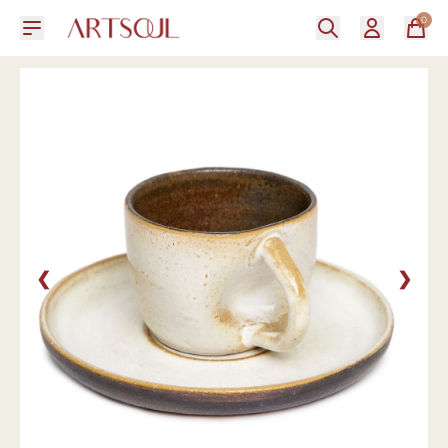
0
❮
❯