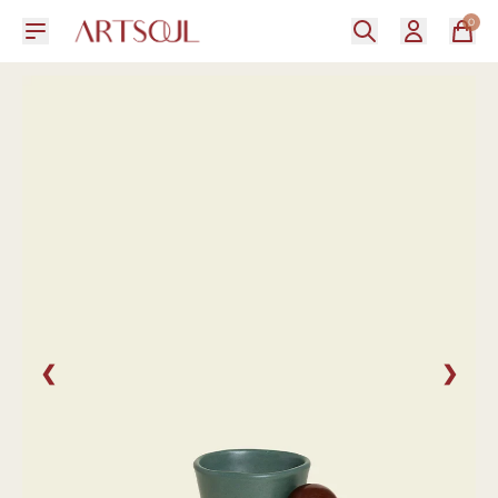
0
❮
❯