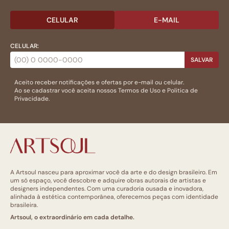
CELULAR
E-MAIL
CELULAR:
SALVAR
Aceito receber notificações e ofertas por e-mail ou celular.
Ao se cadastrar você aceita nossos
Termos de Uso
e
Politica de
Privacidade.
A Artsoul nasceu para aproximar você da arte e do design brasileiro. Em
um só espaço, você descobre e adquire obras autorais de artistas e
designers independentes. Com uma curadoria ousada e inovadora,
alinhada à estética contemporânea, oferecemos peças com identidade
brasileira.
Artsoul, o extraordinário em cada detalhe.