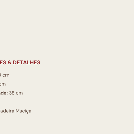
ES & DETALHES
8 cm
cm
ade:
38 cm
adeira Maciça