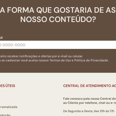
A FORMA QUE GOSTARIA DE A
NOSSO CONTEÚDO?
R:
eito receber notificações e ofertas por e-mail ou celular.
 se cadastrar você aceita nossos
Termos de Uso
e
Politica de Privacidade.
ES ÚTEIS
CENTRAL DE ATENDIMENTO AO
Fale conosco pela nossa Central d
ao Cliente por telefone, chat ou e-m
ersonalizada
De Segunda a Sexta, das 10h às 17h
volução