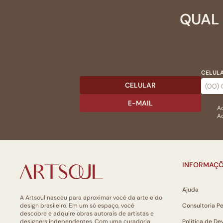
QUAL 
CELULA
CELULAR
E-MAIL
Ac
Ao
INFORMAÇÕ
Ajuda
A Artsoul nasceu para aproximar você da arte e do
design brasileiro. Em um só espaço, você
Consultoria P
descobre e adquire obras autorais de artistas e
designers independentes. Com uma curadoria
Política de De