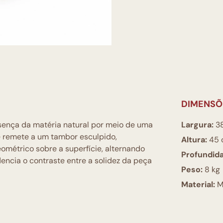
DIMENSÕ
sença da matéria natural por meio de uma
Largura:
3
 remete a um tambor esculpido,
Altura:
45 
métrico sobre a superfície, alternando
Profundid
dencia o contraste entre a solidez da peça
Peso:
8 kg
Material:
M