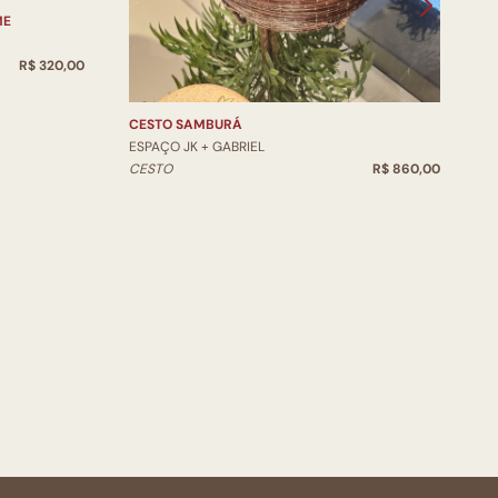
ME
V
E
R$ 320,00
V
CESTO SAMBURÁ
ESPAÇO JK + GABRIEL
CESTO
R$ 860,00