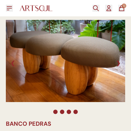
0
❮
❯
BANCO PEDRAS