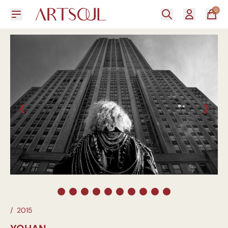
0
❮
❯
/
2015