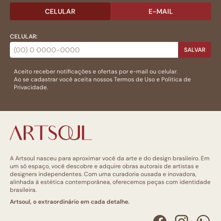
CELULAR
E-MAIL
CELULAR:
SALVAR
Aceito receber notificações e ofertas por e-mail ou celular.
Ao se cadastrar você aceita nossos
Termos de Uso
e
Politica de
Privacidade.
A Artsoul nasceu para aproximar você da arte e do design brasileiro. Em
um só espaço, você descobre e adquire obras autorais de artistas e
designers independentes. Com uma curadoria ousada e inovadora,
alinhada à estética contemporânea, oferecemos peças com identidade
brasileira.
Artsoul, o extraordinário em cada detalhe.