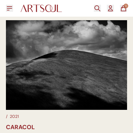
0
/
2021
CARACOL