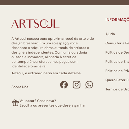
INFORMAÇÕ
Ajuda
A Artsoul nasceu para aproximar você da arte e do
design brasileiro. Em um só espaço, você
Consultoria P
descobre e adquire obras autorais de artistas e
designers independentes. Com uma curadoria
Política de De
ousada e inovadora, alinhada à estética
contemporânea, oferecemos peças com
Política de En
identidade brasileira.
Política de Pr
Artsoul, o extraordinário em cada detalhe.
Quero Fazer P
Sobre Nós
Termos de Us
Vai casar? Casa nova?
Escolha os presentes que deseja ganhar