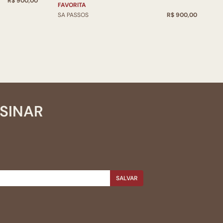
R$ 900,00
S
FAVORITA
SA PASSOS
R$ 900,00
SSINAR
SALVAR