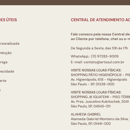
ES ÚTEIS
CENTRAL DE ATENDIMENTO AO
Fale conosco pela nossa Central d
ao Cliente por telefone, chat ou e-m
ersonalizada
De Segunda a Sexta, das 10h às 17h
volução
WhatsApp.: (11) 97283-9009
trega
E-mail: contato@artsoul.com.br
VISITE NOSSAS LOJAS FÍSICAS:
ivacidade
SHOPPING PÁTIO HIGIENÓPOLIS - P
Av. Higienópolis, 618 - Higienópolis
arte
São Paulo - SP, 01238-000
o
VISITE NOSSAS LOJAS FÍSICAS:
SHOPPING JK IGUATEMI - PISO TÉR
Av. Pres. Juscelino Kubitschek, 2041
São Paulo, SP, 04543-011
ALAMEDA GABRIEL
Alameda Gabriel Monteiro da Silva,
São Paulo, SP, 01441-002