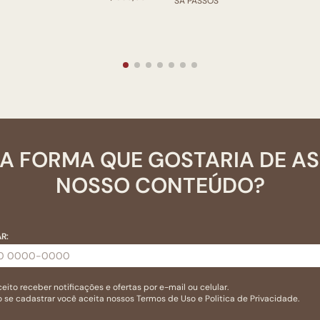
SA PASSOS
A FORMA QUE GOSTARIA DE A
NOSSO CONTEÚDO?
R:
eito receber notificações e ofertas por e-mail ou celular.
 se cadastrar você aceita nossos
Termos de Uso
e
Politica de Privacidade.