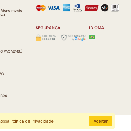
e Atendimento
ail.
SEGURANÇA
IDIOMA
ISO PACAEMBÚ
REO
 1899
 nossa
Política de Privacidade
.
Aceitar