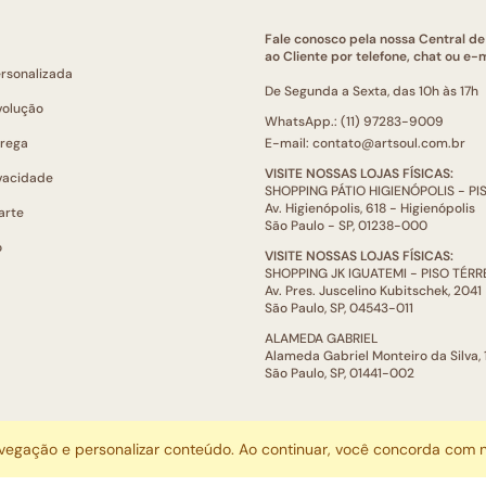
Fale conosco pela nossa Central d
ao Cliente por telefone, chat ou e-m
ersonalizada
De Segunda a Sexta, das 10h às 17h
volução
WhatsApp.: (11) 97283-9009
trega
E-mail: contato@artsoul.com.br
VISITE NOSSAS LOJAS FÍSICAS:
ivacidade
SHOPPING PÁTIO HIGIENÓPOLIS - P
Av. Higienópolis, 618 - Higienópolis
arte
São Paulo - SP, 01238-000
o
VISITE NOSSAS LOJAS FÍSICAS:
SHOPPING JK IGUATEMI - PISO TÉR
Av. Pres. Juscelino Kubitschek, 2041
São Paulo, SP, 04543-011
ALAMEDA GABRIEL
Alameda Gabriel Monteiro da Silva,
São Paulo, SP, 01441-002
ARTSOUL COMUNICAÇÃO DIGITAL LTDA | CNPJ: 29.752.781/0001-52
avegação e personalizar conteúdo. Ao continuar, você concorda com
Escritório: Rua Quatá, 845 - Sala 2, Vila Olímpia, São Paulo, SP, 04546-044