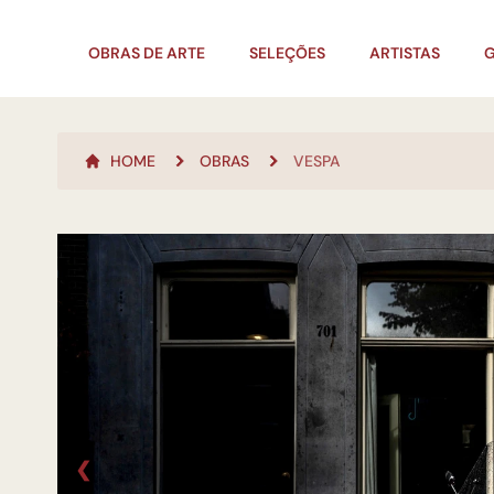
OBRAS DE ARTE
SELEÇÕES
ARTISTAS
G
HOME
OBRAS
VESPA
❮