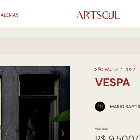
ALERIAS
SÃO PAULO
/
2022
VESPA
MARIO BAPTI
Valor Total
❯
R$ 9.500,