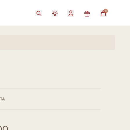
0
STA
00