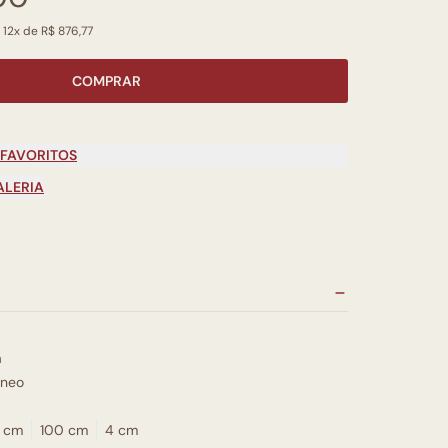
 12x de R$ 876,77
COMPRAR
 FAVORITOS
ALERIA
a
neo
 cm
100 cm
4 cm