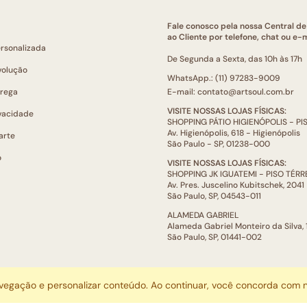
Fale conosco pela nossa Central d
ao Cliente por telefone, chat ou e-m
ersonalizada
De Segunda a Sexta, das 10h às 17h
volução
WhatsApp.: (11) 97283-9009
trega
E-mail: contato@artsoul.com.br
VISITE NOSSAS LOJAS FÍSICAS:
ivacidade
SHOPPING PÁTIO HIGIENÓPOLIS - P
Av. Higienópolis, 618 - Higienópolis
arte
São Paulo - SP, 01238-000
o
VISITE NOSSAS LOJAS FÍSICAS:
SHOPPING JK IGUATEMI - PISO TÉR
Av. Pres. Juscelino Kubitschek, 2041
São Paulo, SP, 04543-011
ALAMEDA GABRIEL
Alameda Gabriel Monteiro da Silva,
São Paulo, SP, 01441-002
ARTSOUL COMUNICAÇÃO DIGITAL LTDA | CNPJ: 29.752.781/0001-52
avegação e personalizar conteúdo. Ao continuar, você concorda com
Escritório: Rua Quatá, 845 - Sala 2, Vila Olímpia, São Paulo, SP, 04546-044