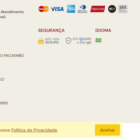
e Atendimento
ail.
SEGURANÇA
IDIOMA
ISO PACAEMBÚ
REO
 1899
 nossa
Política de Privacidade
.
Aceitar