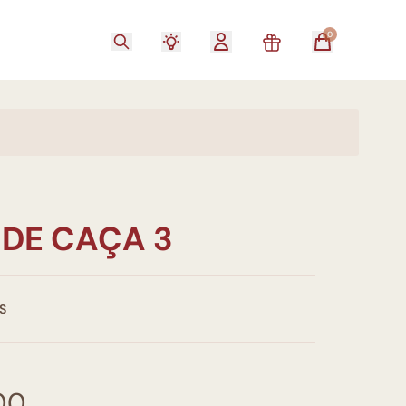
0
 DE CAÇA 3
S
00