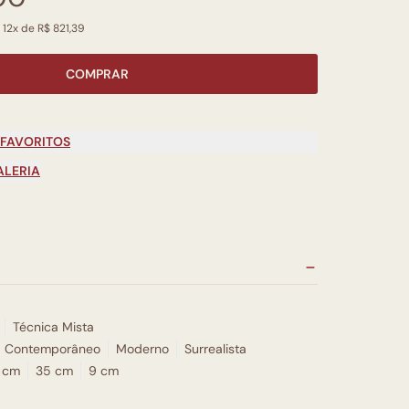
 12x de R$ 821,39
COMPRAR
 FAVORITOS
ALERIA
Técnica Mista
Contemporâneo
Moderno
Surrealista
 cm
35 cm
9 cm