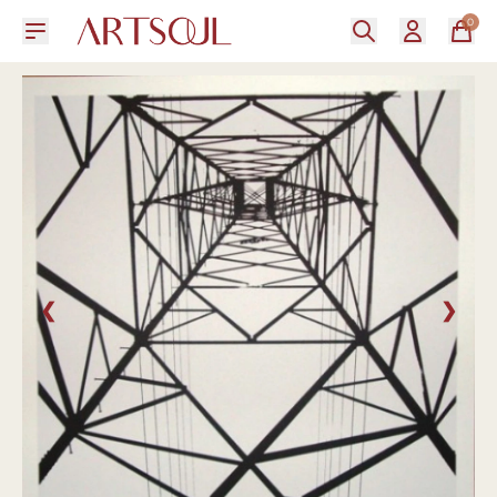
0
❮
❯