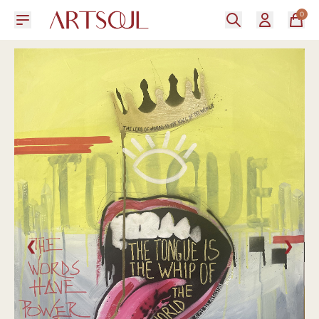
0
❮
❯