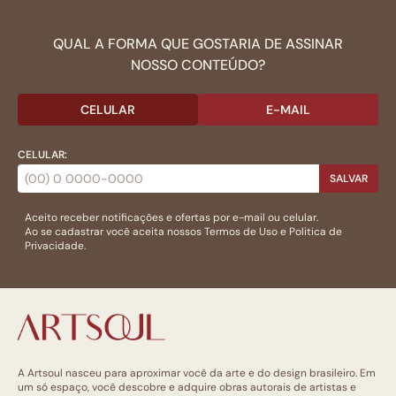
QUAL A FORMA QUE GOSTARIA DE ASSINAR
NOSSO CONTEÚDO?
CELULAR
E-MAIL
CELULAR:
SALVAR
Aceito receber notificações e ofertas por e-mail ou celular.
Ao se cadastrar você aceita nossos
Termos de Uso
e
Politica de
Privacidade.
A Artsoul nasceu para aproximar você da arte e do design brasileiro. Em
um só espaço, você descobre e adquire obras autorais de artistas e