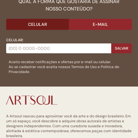
QUAL A FORMA QUE GOSTARIA DE ASSINAR
NOSSO CONTEÚDO?
CELULAR
E-MAIL
CELULAR:
SALVAR
Aceito receber notificações e ofertas por e-mail ou celular.
Ao se cadastrar você aceita nossos
Termos de Uso
e
Politica de
Privacidade.
A Artsoul nasceu para aproximar você da arte e do design brasileiro. Em
um só espaço, você descobre e adquire obras autorais de artistas e
designers independentes. Com uma curadoria ousada e inovadora,
alinhada à estética contemporânea, oferecemos peças com identidade
brasileira.