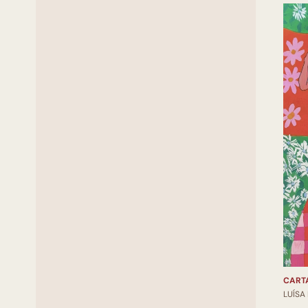
CART
LUÍSA