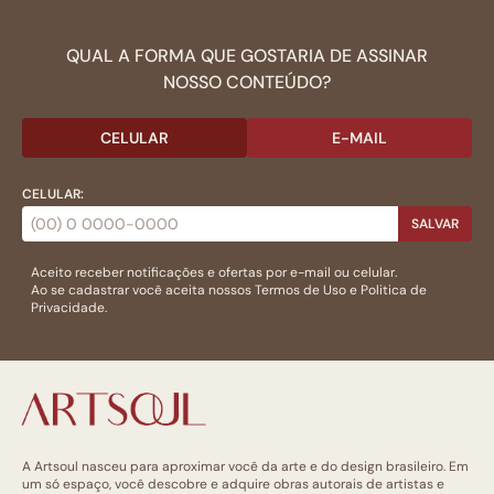
QUAL A FORMA QUE GOSTARIA DE ASSINAR
NOSSO CONTEÚDO?
CELULAR
E-MAIL
CELULAR:
SALVAR
Aceito receber notificações e ofertas por e-mail ou celular.
Ao se cadastrar você aceita nossos
Termos de Uso
e
Politica de
Privacidade.
A Artsoul nasceu para aproximar você da arte e do design brasileiro. Em
um só espaço, você descobre e adquire obras autorais de artistas e