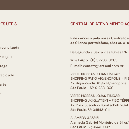
ES ÚTEIS
CENTRAL DE ATENDIMENTO AO
Fale conosco pela nossa Central d
ao Cliente por telefone, chat ou e-m
ersonalizada
De Segunda a Sexta, das 10h às 17h
volução
WhatsApp.: (11) 97283-9009
trega
E-mail: contato@artsoul.com.br
VISITE NOSSAS LOJAS FÍSICAS:
ivacidade
SHOPPING PÁTIO HIGIENÓPOLIS - P
Av. Higienópolis, 618 - Higienópolis
arte
São Paulo - SP, 01238-000
o
VISITE NOSSAS LOJAS FÍSICAS:
SHOPPING JK IGUATEMI - PISO TÉR
Av. Pres. Juscelino Kubitschek, 2041
São Paulo, SP, 04543-011
ALAMEDA GABRIEL
Alameda Gabriel Monteiro da Silva,
São Paulo, SP, 01441-002