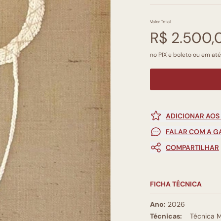
Valor Total
R$ 2.500,
no PIX e boleto ou em até
ADICIONAR AOS
FALAR COM A G
COMPARTILHAR
FICHA TÉCNICA
Ano:
2026
Técnicas:
Técnica M