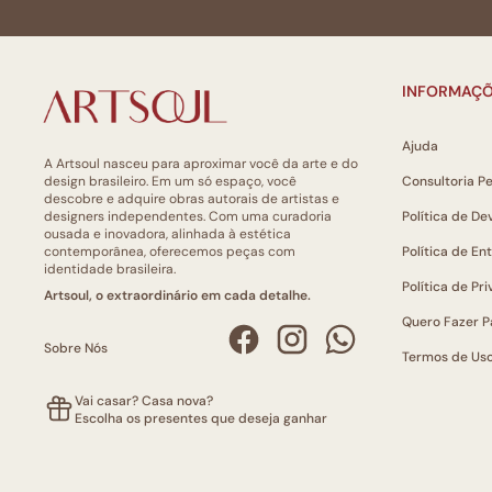
INFORMAÇÕ
Ajuda
A Artsoul nasceu para aproximar você da arte e do
design brasileiro. Em um só espaço, você
Consultoria P
descobre e adquire obras autorais de artistas e
designers independentes. Com uma curadoria
Política de De
ousada e inovadora, alinhada à estética
contemporânea, oferecemos peças com
Política de En
identidade brasileira.
Política de Pr
Artsoul, o extraordinário em cada detalhe.
Quero Fazer P
Sobre Nós
Termos de Us
Vai casar? Casa nova?
Escolha os presentes que deseja ganhar