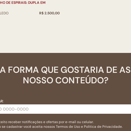
HO DE ESPIRAIS: DUPLA EM
OLEDO
R$ 2.500,00
A FORMA QUE GOSTARIA DE A
NOSSO CONTEÚDO?
R:
eito receber notificações e ofertas por e-mail ou celular.
 se cadastrar você aceita nossos
Termos de Uso
e
Politica de Privacidade.