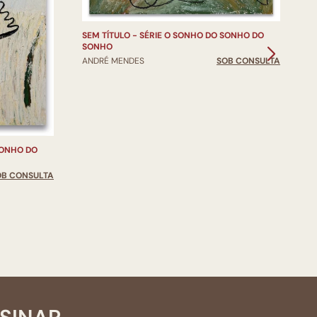
A
SEM TÍTULO - SÉRIE O SONHO DO SONHO DO
SONHO
ANDRÉ MENDES
SOB CONSULTA
SONHO DO
OB CONSULTA