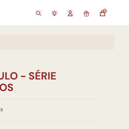
0
ULO - SÉRIE
OS
ES