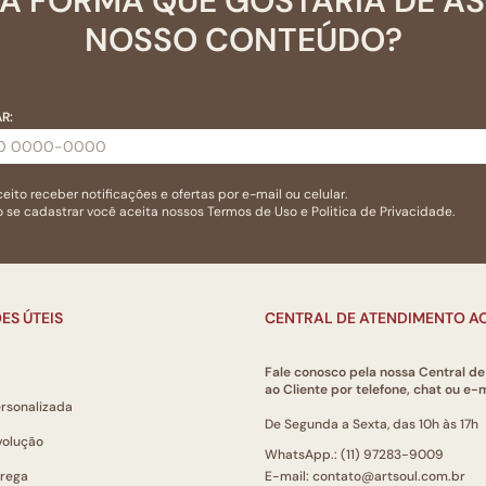
A FORMA QUE GOSTARIA DE A
NOSSO CONTEÚDO?
R:
eito receber notificações e ofertas por e-mail ou celular.
 se cadastrar você aceita nossos
Termos de Uso
e
Politica de Privacidade.
ES ÚTEIS
CENTRAL DE ATENDIMENTO AO
Fale conosco pela nossa Central d
ao Cliente por telefone, chat ou e-m
ersonalizada
De Segunda a Sexta, das 10h às 17h
volução
WhatsApp.: (11) 97283-9009
trega
E-mail: contato@artsoul.com.br