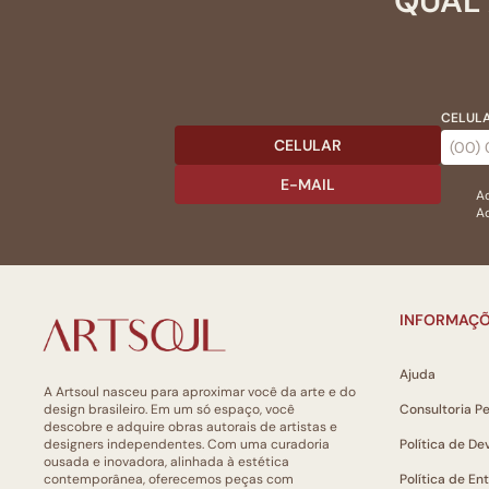
QUAL 
CELULA
CELULAR
E-MAIL
Ac
Ao
INFORMAÇÕ
Ajuda
A Artsoul nasceu para aproximar você da arte e do
design brasileiro. Em um só espaço, você
Consultoria P
descobre e adquire obras autorais de artistas e
designers independentes. Com uma curadoria
Política de De
ousada e inovadora, alinhada à estética
contemporânea, oferecemos peças com
Política de En