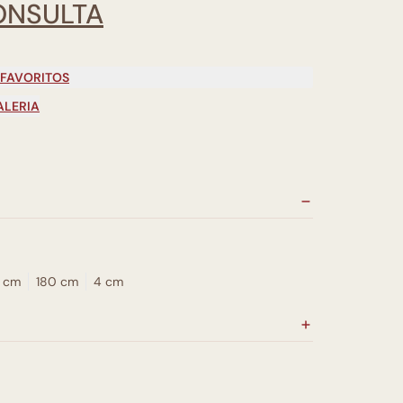
ONSULTA
 FAVORITOS
ALERIA
0 cm
180 cm
4 cm