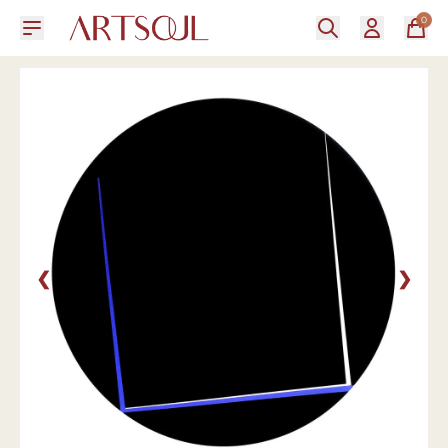
0
❮
❯