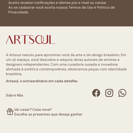
Aceito receber notificações e ofertas por e-mail ou celular.
Ao se cadastrar você aceita nossos
Termos de Uso
e
Politica de
Privacidade.
A Artsoul nasceu para aproximar você da arte e do design brasileiro. Em
um só espaço, você descobre e adquire obras autorais de artistas e
designers independentes. Com uma curadoria ousada e inovadora,
alinhada à estética contemporânea, oferecemos peças com identidade
brasileira.
Artsoul, o extraordinário em cada detalhe.
Sobre Nós
Vai casar? Casa nova?
Escolha os presentes que deseja ganhar