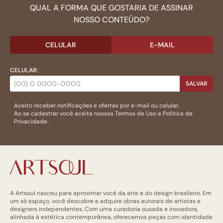
QUAL A FORMA QUE GOSTARIA DE ASSINAR
NOSSO CONTEÚDO?
CELULAR
E-MAIL
CELULAR:
SALVAR
Aceito receber notificações e ofertas por e-mail ou celular.
Ao se cadastrar você aceita nossos
Termos de Uso
e
Politica de
Privacidade.
A Artsoul nasceu para aproximar você da arte e do design brasileiro. Em
um só espaço, você descobre e adquire obras autorais de artistas e
designers independentes. Com uma curadoria ousada e inovadora,
alinhada à estética contemporânea, oferecemos peças com identidade