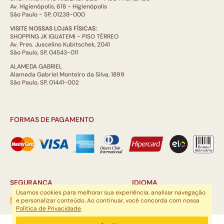
Av. Higienópolis, 618 - Higienópolis
São Paulo - SP, 01238-000
VISITE NOSSAS LOJAS FÍSICAS:
SHOPPING JK IGUATEMI - PISO TÉRREO
Av. Pres. Juscelino Kubitschek, 2041
São Paulo, SP, 04543-011
ALAMEDA GABRIEL
Alameda Gabriel Monteiro da Silva, 1899
São Paulo, SP, 01441-002
FORMAS DE PAGAMENTO
SEGURANÇA
IDIOMA
Usamos cookies para melhorar sua experiência, analisar navegação
e personalizar conteúdo. Ao continuar, você concorda com nossa
Política de Privacidade
.
ARTSOUL COMUNICAÇÃO DIGITAL LTDA | CNPJ: 29.752.781/0001-52