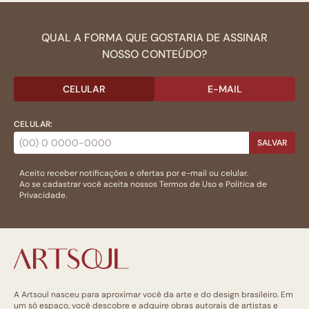
QUAL A FORMA QUE GOSTARIA DE ASSINAR
NOSSO CONTEÚDO?
CELULAR
E-MAIL
CELULAR:
SALVAR
Aceito receber notificações e ofertas por e-mail ou celular.
Ao se cadastrar você aceita nossos
Termos de Uso
e
Politica de
Privacidade.
A Artsoul nasceu para aproximar você da arte e do design brasileiro. Em
um só espaço, você descobre e adquire obras autorais de artistas e