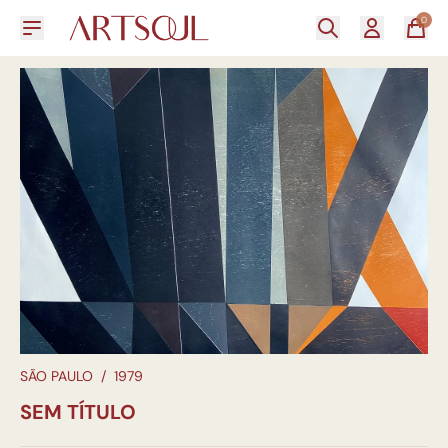
0
SÃO PAULO
/
1979
SEM TÍTULO