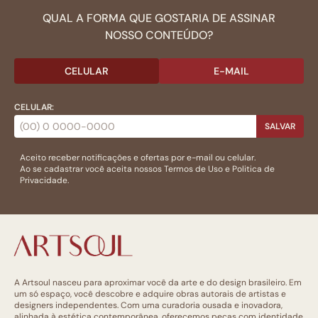
QUAL A FORMA QUE GOSTARIA DE ASSINAR
NOSSO CONTEÚDO?
CELULAR
E-MAIL
CELULAR:
SALVAR
Aceito receber notificações e ofertas por e-mail ou celular.
Ao se cadastrar você aceita nossos
Termos de Uso
e
Politica de
Privacidade.
A Artsoul nasceu para aproximar você da arte e do design brasileiro. Em
um só espaço, você descobre e adquire obras autorais de artistas e
designers independentes. Com uma curadoria ousada e inovadora,
alinhada à estética contemporânea, oferecemos peças com identidade