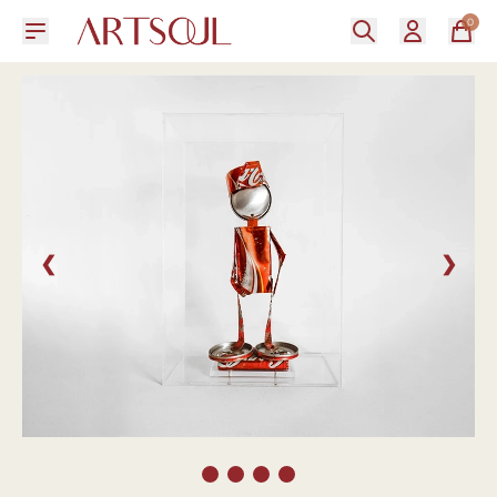
0
❮
❯