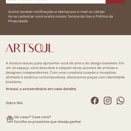
Aceito receber notificações e ofertas por e-mail ou celular.
Ao se cadastrar você aceita nossos
Termos de Uso
e
Politica de
Privacidade.
A Artsoul nasceu para aproximar você da arte e do design brasileiro. Em
um só espaço, você descobre e adquire obras autorais de artistas e
designers independentes. Com uma curadoria ousada e inovadora,
alinhada à estética contemporânea, oferecemos peças com identidade
brasileira.
Artsoul, o extraordinário em cada detalhe.
Sobre Nós
Vai casar? Casa nova?
Escolha os presentes que deseja ganhar