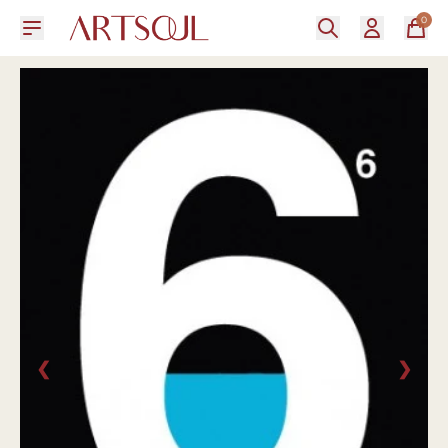
0
❮
❯