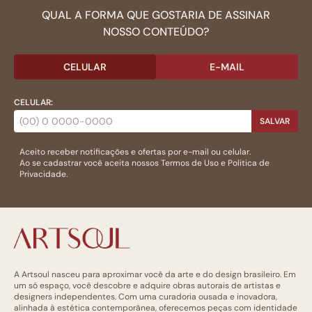
QUAL A FORMA QUE GOSTARIA DE ASSINAR
NOSSO CONTEÚDO?
CELULAR
E-MAIL
CELULAR:
SALVAR
Aceito receber notificações e ofertas por e-mail ou celular.
Ao se cadastrar você aceita nossos
Termos de Uso
e
Politica de
Privacidade.
A Artsoul nasceu para aproximar você da arte e do design brasileiro. Em
um só espaço, você descobre e adquire obras autorais de artistas e
designers independentes. Com uma curadoria ousada e inovadora,
alinhada à estética contemporânea, oferecemos peças com identidade