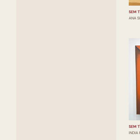
SEM T
ANA S
SEM T
INDIA 