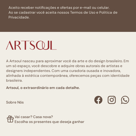
Aceito receber notificações e ofertas por e-mail ou celular.
Ao se cadastrar você aceita nossos
Termos de Uso
e
Politica de
Privacidade.
A Artsoul nasceu para aproximar você da arte e do design brasileiro. Em
um só espaço, você descobre e adquire obras autorais de artistas e
designers independentes. Com uma curadoria ousada e inovadora,
alinhada à estética contemporânea, oferecemos peças com identidade
brasileira.
Artsoul, o extraordinário em cada detalhe.
Sobre Nós
Vai casar? Casa nova?
Escolha os presentes que deseja ganhar