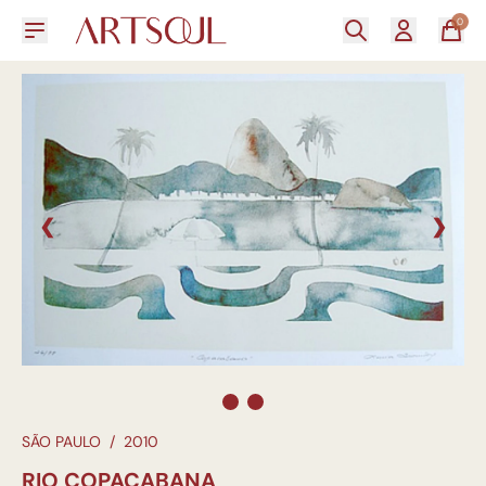
0
❮
❯
SÃO PAULO
/
2010
RIO COPACABANA