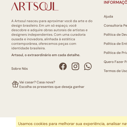
INFORMAÇÕ
Ajuda
A Artsoul nasceu para aproximar você da arte e do
design brasileiro. Em um só espaço, você
Consultoria P
descobre e adquire obras autorais de artistas e
designers independentes. Com uma curadoria
Política de De
ousada e inovadora, alinhada à estética
contemporânea, oferecemos peças com
Política de En
identidade brasileira.
Política de Pr
Artsoul, o extraordinário em cada detalhe.
Quero Fazer P
Sobre Nós
Termos de Us
Vai casar? Casa nova?
Escolha os presentes que deseja ganhar
Usamos cookies para melhorar sua experiência, analisar n