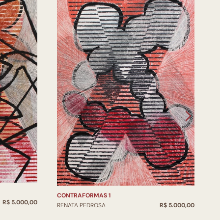
E
R
CONTRAFORMAS 1
R$ 5.000,00
RENATA PEDROSA
R$ 5.000,00