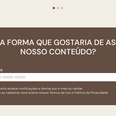
A FORMA QUE GOSTARIA DE A
NOSSO CONTEÚDO?
R:
eito receber notificações e ofertas por e-mail ou celular.
 se cadastrar você aceita nossos
Termos de Uso
e
Politica de Privacidade.