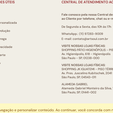
ES ÚTEIS
CENTRAL DE ATENDIMENTO AO
Fale conosco pela nossa Central d
ao Cliente por telefone, chat ou e-m
ersonalizada
De Segunda a Sexta, das 10h às 17h
volução
WhatsApp.: (11) 97283-9009
trega
E-mail: contato@artsoul.com.br
VISITE NOSSAS LOJAS FÍSICAS:
ivacidade
SHOPPING PÁTIO HIGIENÓPOLIS - P
Av. Higienópolis, 618 - Higienópolis
arte
São Paulo - SP, 01238-000
o
VISITE NOSSAS LOJAS FÍSICAS:
SHOPPING JK IGUATEMI - PISO TÉR
Av. Pres. Juscelino Kubitschek, 2041
São Paulo, SP, 04543-011
ALAMEDA GABRIEL
Alameda Gabriel Monteiro da Silva,
São Paulo, SP, 01441-002
ARTSOUL COMUNICAÇÃO DIGITAL LTDA | CNPJ: 29.752.781/0001-52
avegação e personalizar conteúdo. Ao continuar, você concorda com