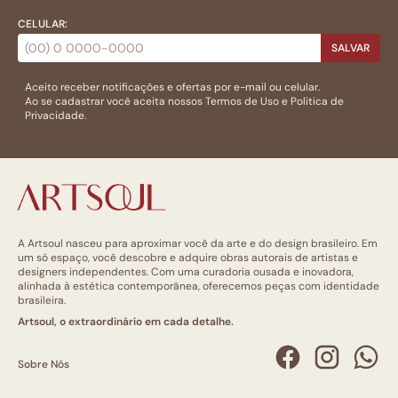
CELULAR:
SALVAR
Aceito receber notificações e ofertas por e-mail ou celular.
Ao se cadastrar você aceita nossos
Termos de Uso
e
Politica de
Privacidade.
A Artsoul nasceu para aproximar você da arte e do design brasileiro. Em
um só espaço, você descobre e adquire obras autorais de artistas e
designers independentes. Com uma curadoria ousada e inovadora,
alinhada à estética contemporânea, oferecemos peças com identidade
brasileira.
Artsoul, o extraordinário em cada detalhe.
Sobre Nós