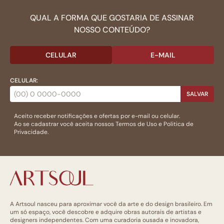
QUAL A FORMA QUE GOSTARIA DE ASSINAR
NOSSO CONTEÚDO?
CELULAR
E-MAIL
CELULAR:
SALVAR
Aceito receber notificações e ofertas por e-mail ou celular.
Ao se cadastrar você aceita nossos
Termos de Uso
e
Politica de
Privacidade.
A Artsoul nasceu para aproximar você da arte e do design brasileiro. Em
um só espaço, você descobre e adquire obras autorais de artistas e
designers independentes. Com uma curadoria ousada e inovadora,