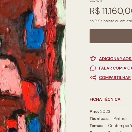
Valor Total
R$ 11.160,
no PIX e boleto ou em até
ADICIONAR AOS
FALAR COM A G
COMPARTILHAR
FICHA TÉCNICA
Ano:
2023
Técnicas:
Pintura
Temas:
Contemporâ