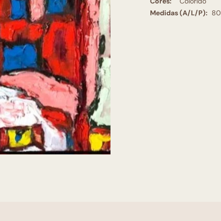
Cores:
Colorido
Medidas (A/L/P):
80