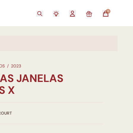
0
OS
/
2023
AS JANELAS
S X
COURT