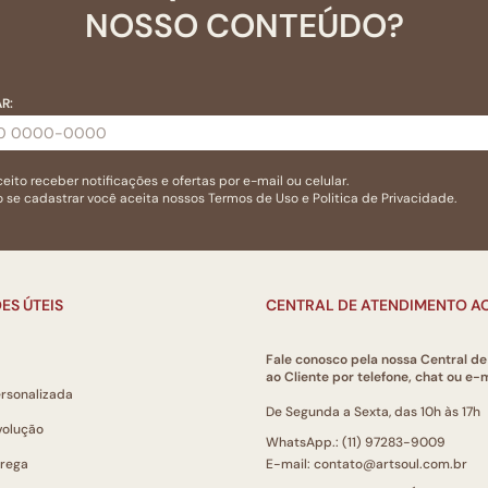
NOSSO CONTEÚDO?
R:
eito receber notificações e ofertas por e-mail ou celular.
 se cadastrar você aceita nossos
Termos de Uso
e
Politica de Privacidade.
ES ÚTEIS
CENTRAL DE ATENDIMENTO AO
Fale conosco pela nossa Central d
ao Cliente por telefone, chat ou e-m
ersonalizada
De Segunda a Sexta, das 10h às 17h
volução
WhatsApp.: (11) 97283-9009
trega
E-mail: contato@artsoul.com.br