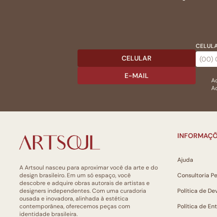
CELULA
CELULAR
E-MAIL
Ac
Ao
INFORMAÇÕ
Ajuda
A Artsoul nasceu para aproximar você da arte e do
design brasileiro. Em um só espaço, você
Consultoria P
descobre e adquire obras autorais de artistas e
designers independentes. Com uma curadoria
Política de De
ousada e inovadora, alinhada à estética
contemporânea, oferecemos peças com
Política de En
identidade brasileira.